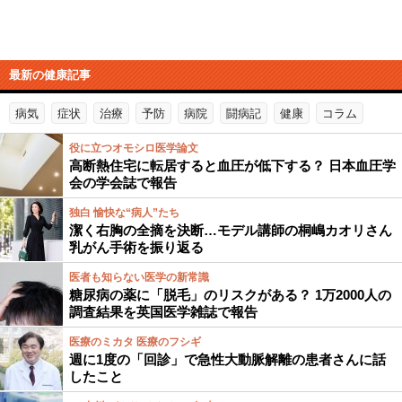
最新の健康記事
病気
症状
治療
予防
病院
闘病記
健康
コラム
役に立つオモシロ医学論文
高断熱住宅に転居すると血圧が低下する？ 日本血圧学
会の学会誌で報告
独白 愉快な“病人”たち
潔く右胸の全摘を決断…モデル講師の桐嶋カオリさん
乳がん手術を振り返る
医者も知らない医学の新常識
糖尿病の薬に「脱毛」のリスクがある？ 1万2000人の
調査結果を英国医学雑誌で報告
医療のミカタ 医療のフシギ
週に1度の「回診」で急性大動脈解離の患者さんに話
したこと