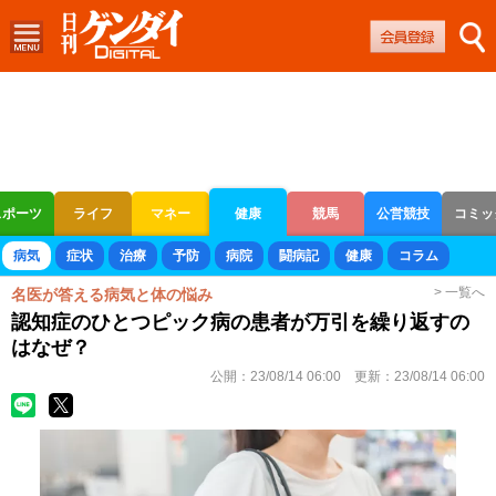
スポーツ
ライフ
マネー
健康
競馬
公営競技
コミッ
ボートレース
競輪
オートレース
病気
症状
治療
予防
病院
闘病記
健康
コラム
> 一覧へ
名医が答える病気と体の悩み
認知症のひとつピック病の患者が万引を繰り返すの
はなぜ？
公開：
23/08/14 06:00
更新：
23/08/14 06:00