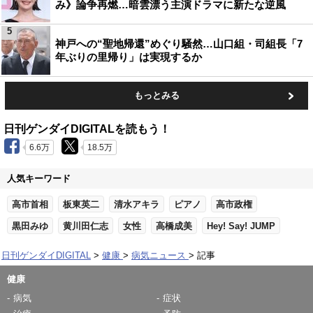
み》論争再燃…暗雲漂う主演ドラマに新たな逆風
5
神戸への“聖地帰還”めぐり騒然…山口組・司組長「7
年ぶりの里帰り」は実現するか
もっとみる
日刊ゲンダイDIGITALを読もう！
6.6万
18.5万
人気キーワード
高市首相
板東英二
清水アキラ
ピアノ
高市政権
黒田みゆ
黄川田仁志
女性
高橋成美
Hey! Say! JUMP
日刊ゲンダイDIGITAL
健康
病気ニュース
記事
健康
病気
症状