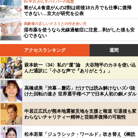
Dr.中川 がんサバイバーの知恵
胃がん&食道がんの2割は術後18カ月でも仕事に復帰
できない…京大が研究を公表
高齢者の正しいクスリとの付き合い方
湿布薬を使うなら光線過敏症に注意…剥がした後も安
心できない
アクセスランキング
週間
1
萩本欽一〈34〉私の“運”論 大谷翔平のカネを使い込
んだ通訳に「小さな声で『ありがとう』」
2
高橋成美「渋幕→慶応」だけでは読み解けないズバ抜
けた回転の速さ 世界選手権ペアで日本人初の銅メダル
3
中居正広氏が熊本地震被災地を支援と報道 引退後も変
わらないチャリティー精神と芸能界復帰の可能性
4
松本若菜「ジュラシック・ワールド」吹き替え《棒読