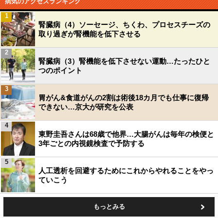
病気のアクセスランキング
1
腎臓病（4）ソーセージ、ちくわ、プロセスチーズの
取り過ぎが腎機能を低下させる
2
腎臓病（3）腎機能を低下させない運動…たったひと
つのポイント
3
胃がん&食道がんの2割は術後18カ月でも仕事に復帰
できない…京大が研究を公表
4
東野圭吾さんは68歳で他界…大腸がんは毎年の検便と
3年ごとの内視鏡検査で予防する
5
人工透析を回避するためにこれからやれることをやっ
ていこう
もっとみる