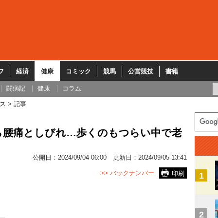
フ
経済
健康
コミック
競馬
公営競技
書籍
闘病記
健康
コラム
ス
記事
ら腰痛としびれ…歩くのもつらい中で老
公開日：
2024/09/04 06:00
更新日：
2024/09/05 13:41
>> バックナンバー
印刷
1
2