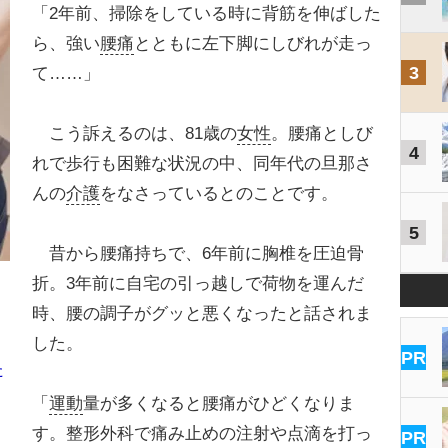
「2年前、掃除をしている時に背筋を伸ばした
ら、強い
腰痛
とともに左下脚にしびれが走っ
3
て……」
こう訴えるのは、81歳の
女性
。腰痛としび
4
れで歩行も困難な状況の中、同年代の旦那さ
んの
介護
をなさっているとのことです。
5
昔から腰痛持ちで、6年前に胸椎を圧迫骨
折。3年前に自宅の引っ越しで荷物を運んだ
時、腰の調子がグッと悪くなったと話されま
した。
PR
た
「
運動
量が多くなると腰痛がひどくなりま
す。整形外科で痛み止めの注射や点滴を打っ
PR