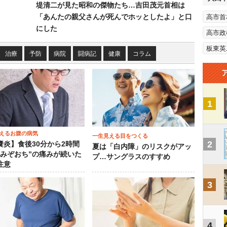
堤清二が見た昭和の傑物たち…吉田茂元首相は
「あんたの親父さんが死んでホッとしたよ」と口
高市首
にした
高市政
板東英
治療
予防
病院
闘病記
健康
コラム
1
えるお腹の病気
一生見える目をつくる
2
嚢炎】食後30分から2時間
夏は「白内障」のリスクがアッ
“みぞおち”の痛みが続いた
プ…サングラスのすすめ
注意
3
4