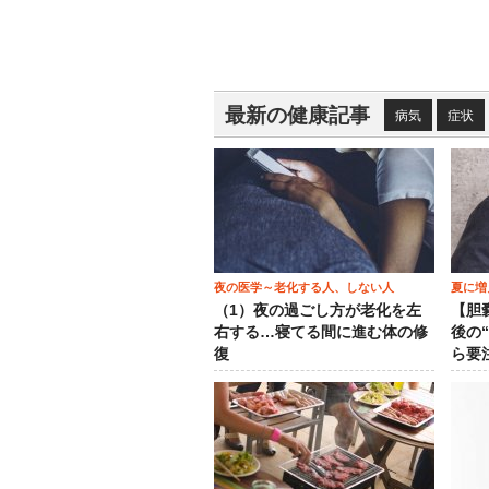
最新の健康記事
病気
症状
夜の医学～老化する人、しない人
夏に増
（1）夜の過ごし方が老化を左
【胆
右する…寝てる間に進む体の修
後の
復
ら要