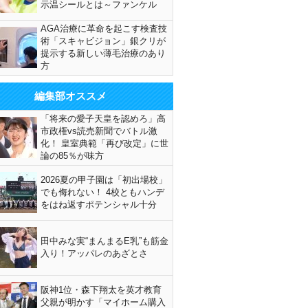
示温シールとは～ファンケル
AGA治療に革命を起こす検査技
術「スキャビジョン」銀クリが
提示する新しい薄毛治療のあり
方
編集部オススメ
「将来の愛子天皇を認めろ」高
市政権vs読売新聞でバトル激
化！ 皇室典範「再び改定」に世
論の85％が味方
2026夏の甲子園は「初出場校」
でも侮れない！ 4校ともハンデ
をはね返すポテンシャル十分
田中みな実“まんまるE乳”も筋金
入り！アッパレのあざとさ
阪神1位・森下翔太を英才教育
父親が明かす「マイホーム購入