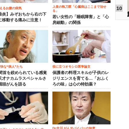
上皇の執刀医「心臓病はここまで治せ
10
えるお腹の病気
る」
垂炎】みぞおちから右の下
若い女性の「睡眠障害」と「心
に移動する痛みに注意！
房細動」の関係
愉快な“病人”たち
役に立つオモシロ医学論文
時間首を絞められている感覚
保護者の料理スキルが子供のレ
天才ナカムラスペシャルさ
ジリエンスを育てる…「おふく
咽頭がんを語る
ろの味」は心の特効薬？
Dr.中川 がんサバイバーの知恵