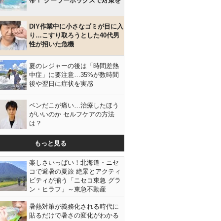
帯！ クーラーボックスで対策を
DIY作業中に小さなゴミが目に入
り…こすり取ろうとした40代男
性が招いた危機
夏のレジャーの後は「時間差熱
中症」に要注意…35%が数時間
後や翌日に症状を実感
ペンだこが痛い…治療したほう
がいいのか セルフケアの方法
は？
もっと見る
楽しさいっぱい！北海道・ニセ
コで避暑の夏旅 絶景とアクティ
ビティが揃う「ニセコ東急 グラ
ン・ヒラフ」～東急不動産
暑熱対策が義務化される時代に
貼るだけで暑さの変化がわかる