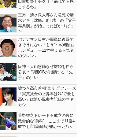
田前監督もチクリ「崩れてる感
じするわ」
三男・清水良太郎さん急死で清
水アキラ沈痛…8年越しの「父子
再共演」が始まったばかりだっ
た
バナナマン日村が簡単に復帰で
きそうにない「もう1つの理由」
…レギュラー11本抱える人気者
のジレンマ
阪神・大山悠輔なぜ離婚を自ら
公表？ 球団OBが指摘する「先
手」の狙い
嘘つき高市首相“鬼リピ”フレーズ
「実質賃金の上昇率はG7で最も
高い」は追い風参考記録のマヤ
カシ
菅野智之トレード不成立の裏に
致命的な“前科”…ここまで11勝4
敗でも市場価値が低かったワケ