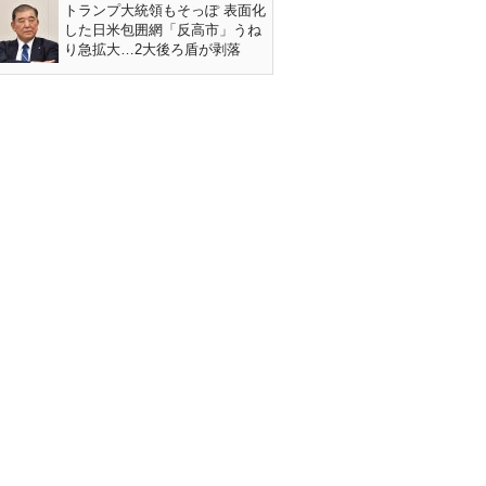
トランプ大統領もそっぽ 表面化
した日米包囲網「反高市」うね
り急拡大…2大後ろ盾が剥落