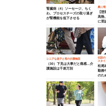
夏に増
腎臓病（4）ソーセージ、ちく
【憩
わ、プロセスチーズの取り過ぎ
高熱
が腎機能を低下させる
に受
伝説の
シニアな息子と母の介護物語
スタイ
（30）下見は大事だと痛感…介
松尾
護施設は千差万別
勤務
のた