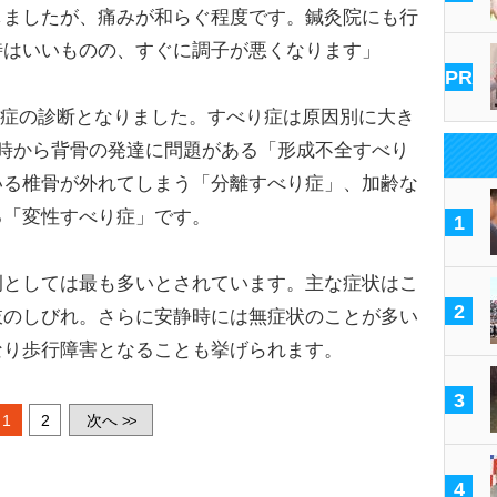
しましたが、痛みが和らぐ程度です。鍼灸院にも行
時はいいものの、すぐに調子が悪くなります」
PR
り症の診断となりました。すべり症は原因別に大き
時から背骨の発達に問題がある「形成不全すべり
いる椎骨が外れてしまう「分離すべり症」、加齢な
る「変性すべり症」です。
1
としては最も多いとされています。主な症状はこ
2
肢のしびれ。さらに安静時には無症状のことが多い
なり歩行障害となることも挙げられます。
3
1
2
次へ
>>
4