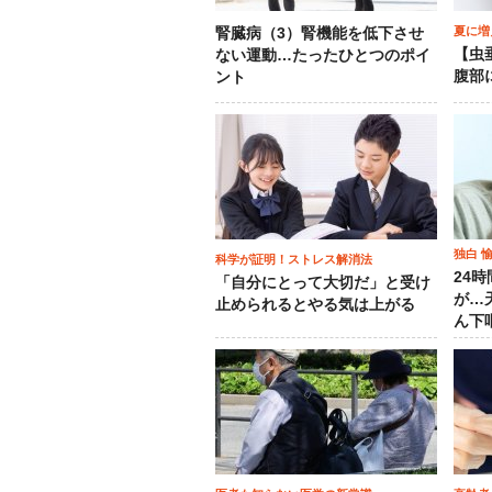
夏に増
腎臓病（3）腎機能を低下させ
【虫
ない運動…たったひとつのポイ
腹部
ント
独白 
科学が証明！ストレス解消法
24
「自分にとって大切だ」と受け
が…
止められるとやる気は上がる
ん下