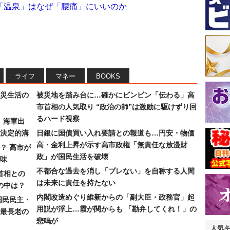
「温泉」はなぜ「腰痛」にいいのか
ライフ
マネー
BOOKS
災生活の
被災地を踏み台に…確かにビンビン「伝わる」高
市首相の人気取り “政治の師”は激励に駆けずり回
るハード視察
）海軍出
決定的溝
日銀に国債買い入れ要請との報道も…円安・物価
高・金利上昇が示す高市政権「無責任な放漫財
？ 高市が
政」が国民生活を破壊
味
不都合な過去を消し「ブレない」を自称する人間
首相との
は未来に責任を持たない
の中は？
内閣改造めぐり維新からの「副大臣・政務官」起
国民民主・
用説が浮上…霞が関からも 「勘弁してくれ！」の
最長老の
悲鳴が
人気