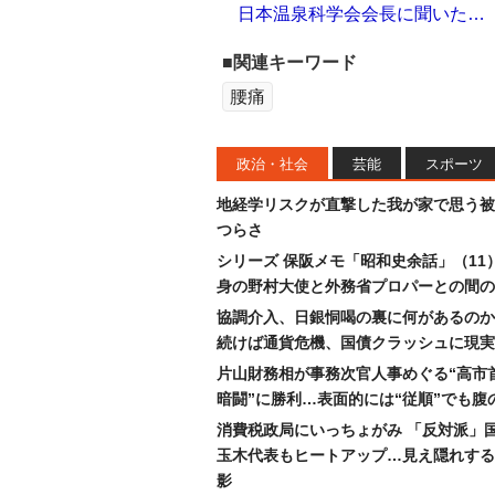
日本温泉科学会会長に聞いた…
■関連キーワード
腰痛
政治・社会
芸能
スポーツ
地経学リスクが直撃した我が家で思う被
つらさ
シリーズ 保阪メモ「昭和史余話」（11
身の野村大使と外務省プロパーとの間の
協調介入、日銀恫喝の裏に何があるのか
続けば通貨危機、国債クラッシュに現実
片山財務相が事務次官人事めぐる“高市
暗闘”に勝利…表面的には“従順”でも腹
消費税政局にいっちょがみ 「反対派」
玉木代表もヒートアップ…見え隠れする
影