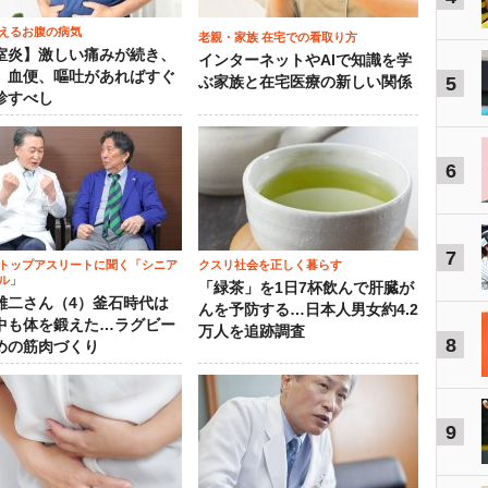
えるお腹の病気
老親・家族 在宅での看取り方
室炎】激しい痛みが続き、
インターネットやAIで知識を学
、血便、嘔吐があればすぐ
5
ぶ家族と在宅医療の新しい関係
診すべし
6
7
トップアスリートに聞く「シニア
クスリ社会を正しく暮らす
ル」
「緑茶」を1日7杯飲んで肝臓が
雄二さん（4）釜石時代は
んを予防する…日本人男女約4.2
中も体を鍛えた…ラグビー
万人を追跡調査
8
めの筋肉づくり
9