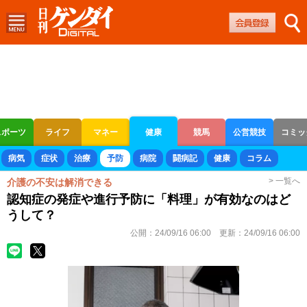
スポーツ
ライフ
マネー
健康
競馬
公営競技
コミッ
ボートレース
競輪
オートレース
病気
症状
治療
予防
病院
闘病記
健康
コラム
> 一覧へ
介護の不安は解消できる
認知症の発症や進行予防に「料理」が有効なのはど
うして？
公開：
24/09/16 06:00
更新：
24/09/16 06:00