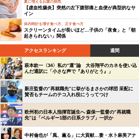
夏に増えるお腹の病気
【虚血性腸炎】突然の左下腹部痛と血便が典型的なサ
イン
体内時計を壊す食べ方、正す食べ方
スクリーンタイムが長いほど…子供の「夜食」と「朝
起きられない」関係
アクセスランキング
週間
1
萩本欽一〈34〉私の“運”論 大谷翔平のカネを使い込
んだ通訳に「小さな声で『ありがとう』」
2
新庄監督の“再就職先”に挙がるまさかの球団 采配に
賛否もチームのテコ入れ役にうってつけ
3
欧州初の日本人指揮官誕生へ 森保一監督の“再就職
先”は「ベルギー1部の日系クラブ」一択か
4
中村倫也が「風、薫る」に大貢献…妻・水卜麻美アナ