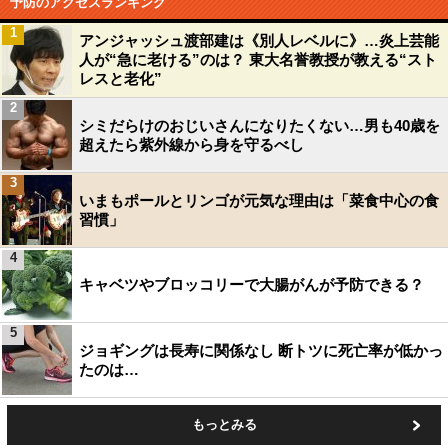
予防のアクセスランキング
1
アンジャッシュ渡部建は《別人レベルに》…炎上芸能
人が“急に老ける”のは？ 東大名誉教授が教える“スト
レスと老化”
2
シミだらけのおじいさんになりたくない…男も40歳を
超えたら紫外線から身を守るべし
3
いまもポールとリンゴが元気な理由は「菜食中心の食
習慣」
4
キャベツやブロッコリーで大腸がんが予防できる？
5
ジョギングは長寿に関係なし 断トツに死亡率が低かっ
たのは…
もっとみる