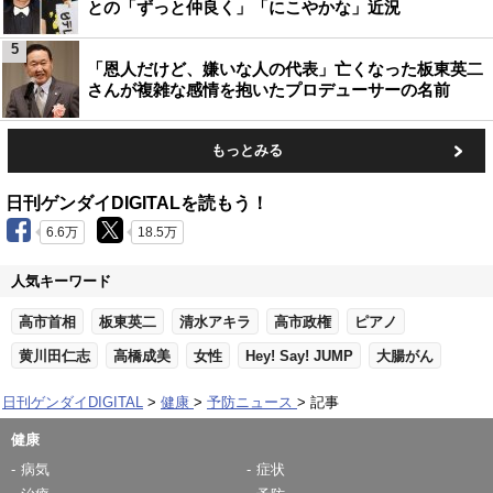
との「ずっと仲良く」「にこやかな」近況
5
「恩人だけど、嫌いな人の代表」亡くなった板東英二
さんが複雑な感情を抱いたプロデューサーの名前
もっとみる
日刊ゲンダイDIGITALを読もう！
6.6万
18.5万
人気キーワード
高市首相
板東英二
清水アキラ
高市政権
ピアノ
黄川田仁志
高橋成美
女性
Hey! Say! JUMP
大腸がん
日刊ゲンダイDIGITAL
健康
予防ニュース
記事
健康
病気
症状