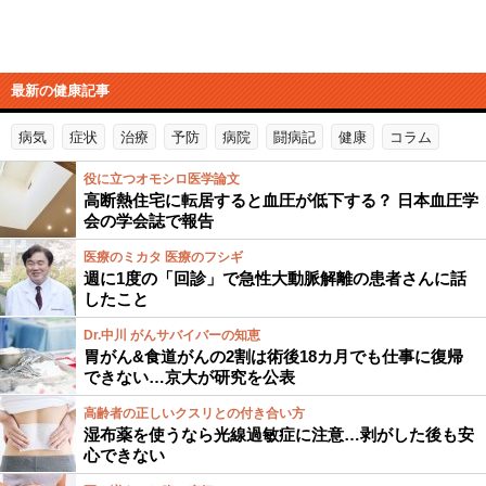
最新の健康記事
病気
症状
治療
予防
病院
闘病記
健康
コラム
役に立つオモシロ医学論文
高断熱住宅に転居すると血圧が低下する？ 日本血圧学
会の学会誌で報告
医療のミカタ 医療のフシギ
週に1度の「回診」で急性大動脈解離の患者さんに話
したこと
Dr.中川 がんサバイバーの知恵
胃がん&食道がんの2割は術後18カ月でも仕事に復帰
できない…京大が研究を公表
高齢者の正しいクスリとの付き合い方
湿布薬を使うなら光線過敏症に注意…剥がした後も安
心できない