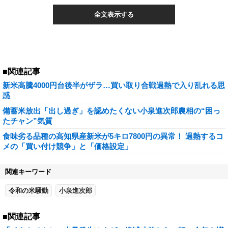
全文表示する
■関連記事
新米高騰4000円台後半がザラ…買い取り合戦過熱で入り乱れる思
惑
備蓄米放出「出し過ぎ」を認めたくない小泉進次郎農相の“困っ
たチャン”気質
食味劣る品種の高知県産新米が5キロ7800円の異常！ 過熱するコ
メの「買い付け競争」と「価格設定」
関連キーワード
令和の米騒動
小泉進次郎
■関連記事