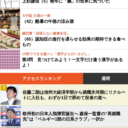
上杉謙信（5）晩年に「義」の世界に気づいた
大竹聡 大酒の一滴
（42）酷暑の午後の涼み酒
鎌田實「頑張らない健康生活」
（65）認知症の進行を遅らせる効果の期待できる食べ
もの
10秒でできる脳トレ「漢字まちがいさがし」
第3問 見つけてみよう！一文字だけ違う漢字がある
よ！
アクセスランキング
週間
1
佐藤二朗は信州大経済学部から就職氷河期にリクルー
トに入社も、わずか1日で辞めて役者の道へ
2
欧州初の日本人指揮官誕生へ 森保一監督の“再就職
先”は「ベルギー1部の日系クラブ」一択か