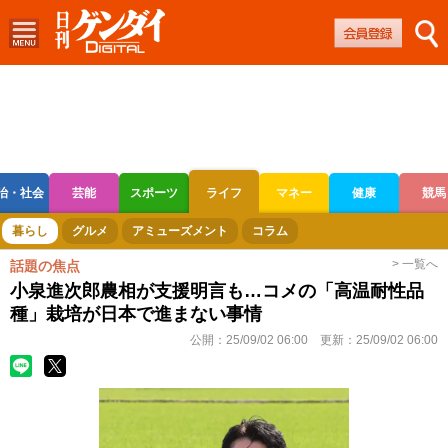
治・社会
芸能
スポーツ
ライフ
マネー
健康
競馬
ボートレース
競輪
オートレース
暮らし
グルメ
アミューズメント
コラム
> 一覧へ
話題の焦点
小泉進次郎農相が支援明言も…コメの「高温耐性品
種」栽培が日本で進まない事情
公開：
25/09/02 06:00
更新：
25/09/02 06:00