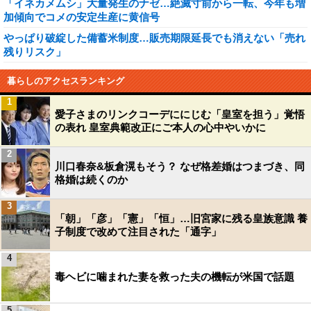
「イネカメムシ」大量発生のナゼ…絶滅寸前から一転、今年も増
加傾向でコメの安定生産に黄信号
やっぱり破綻した備蓄米制度…販売期限延長でも消えない「売れ
残りリスク」
暮らしのアクセスランキング
1
愛子さまのリンクコーデににじむ「皇室を担う」覚悟
の表れ 皇室典範改正にご本人の心中やいかに
2
川口春奈&板倉滉もそう？ なぜ格差婚はつまづき、同
格婚は続くのか
3
「朝」「彦」「憲」「恒」…旧宮家に残る皇族意識 養
子制度で改めて注目された「通字」
4
毒ヘビに噛まれた妻を救った夫の機転が米国で話題
5