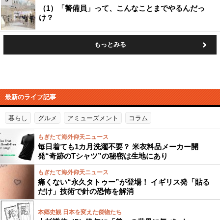
（1）「警備員」って、こんなことまでやるんだっ
け？
もっとみる
最新のライフ記事
暮らし
グルメ
アミューズメント
コラム
もぎたて海外仰天ニュース
毎日着ても1カ月洗濯不要？ 米衣料品メーカー開
発“奇跡のTシャツ”の秘密は生地にあり
もぎたて海外仰天ニュース
痛くない“永久タトゥー”が登場！ イギリス発「貼る
だけ」技術で針の恐怖を解消
本郷史観 日本を変えた傑物たち