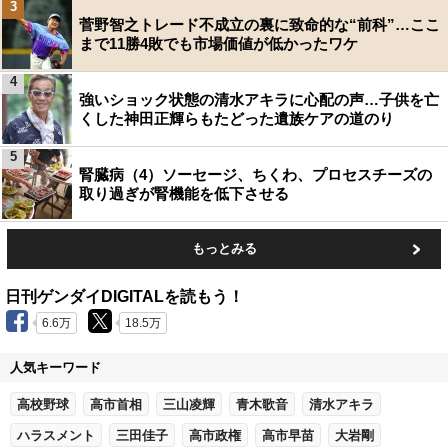
3
菅野智之トレード不成立の裏に致命的な“前科”…ここ
まで11勝4敗でも市場価値が低かったワケ
4
強いショック状態の清水アキラに心配の声…子供を亡
くした神田正輝らもたどった遺族ケアの道のり
5
腎臓病（4）ソーセージ、ちくわ、プロセスチーズの
取り過ぎが腎機能を低下させる
もっとみる
日刊ゲンダイDIGITALを読もう！
6.6万
18.5万
人気キーワード
高校野球
高市首相
三山凌輝
青木歌音
清水アキラ
ハラスメント
三田佳子
高市政権
高市早苗
大岩剛