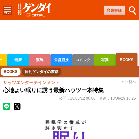
ー
健康
競馬
公営競技
コミック
写真
BOOKS
ボートレース
競輪
オートレース
BOOKS
日刊ゲンダイの書籍
> 一覧へ
ザッツエンターテインメント
心地よい眠りに誘う最新ハウツー本特集
公開：
18/05/12 06:00
更新：
18/06/29 16:25