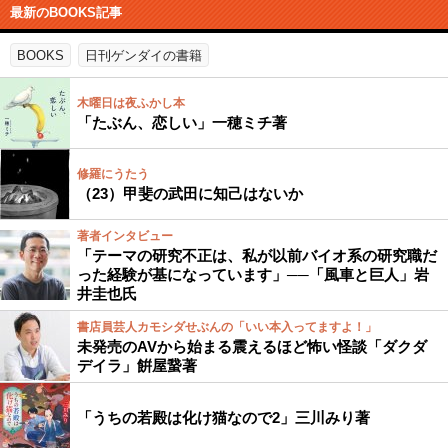
最新のBOOKS記事
BOOKS
日刊ゲンダイの書籍
木曜日は夜ふかし本
「たぶん、恋しい」一穂ミチ著
修羅にうたう
（23）甲斐の武田に知己はないか
著者インタビュー
「テーマの研究不正は、私が以前バイオ系の研究職だ
った経験が基になっています」──「風車と巨人」岩
井圭也氏
書店員芸人カモシダせぶんの「いい本入ってますよ！」
未発売のAVから始まる震えるほど怖い怪談「ダクダ
デイラ」餠屋䖸著
「うちの若殿は化け猫なので2」三川みり著