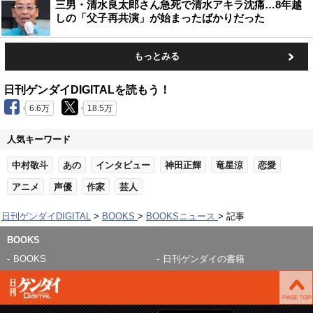
三男・清水良太郎さん急死で清水アキラ沈痛…8年越
しの「父子再共演」が始まったばかりだった
もっとみる
日刊ゲンダイDIGITALを読もう！
6.6万
18.5万
人気キーワード
中村敬斗
あの
インタビュー
神田正輝
竜星涼
恋愛
アニメ
声優
作家
芸人
日刊ゲンダイDIGITAL
BOOKS
BOOKSニュース
記事
BOOKS
BOOKS
日刊ゲンダイの書籍