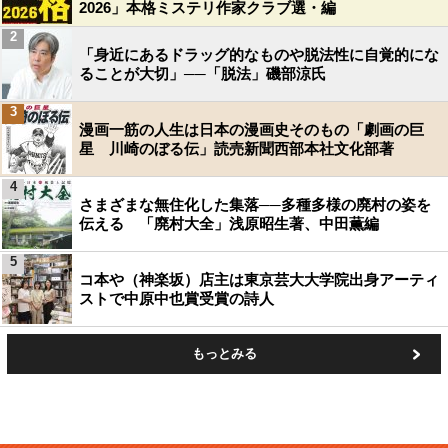
2026」本格ミステリ作家クラブ選・編
2
「身近にあるドラッグ的なものや脱法性に自覚的にな
ることが大切」──「脱法」磯部涼氏
3
漫画一筋の人生は日本の漫画史そのもの「劇画の巨
星 川崎のぼる伝」読売新聞西部本社文化部著
4
さまざまな無住化した集落──多種多様の廃村の姿を
伝える 「廃村大全」浅原昭生著、中田薫編
5
コ本や（神楽坂）店主は東京芸大大学院出身アーティ
ストで中原中也賞受賞の詩人
もっとみる