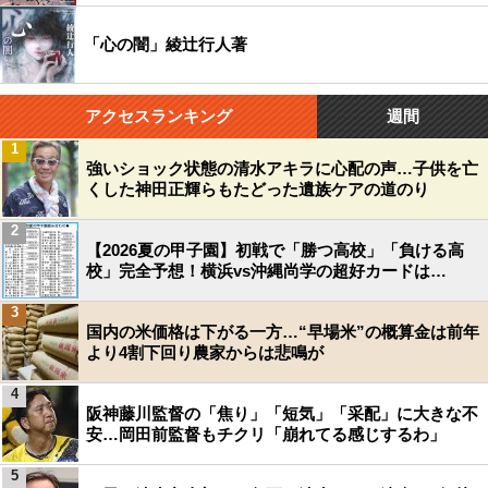
「心の闇」綾辻行人著
アクセスランキング
週間
1
強いショック状態の清水アキラに心配の声…子供を亡
くした神田正輝らもたどった遺族ケアの道のり
2
【2026夏の甲子園】初戦で「勝つ高校」「負ける高
校」完全予想！横浜vs沖縄尚学の超好カードは…
3
国内の米価格は下がる一方…“早場米”の概算金は前年
より4割下回り農家からは悲鳴が
4
阪神藤川監督の「焦り」「短気」「采配」に大きな不
安…岡田前監督もチクリ「崩れてる感じするわ」
5