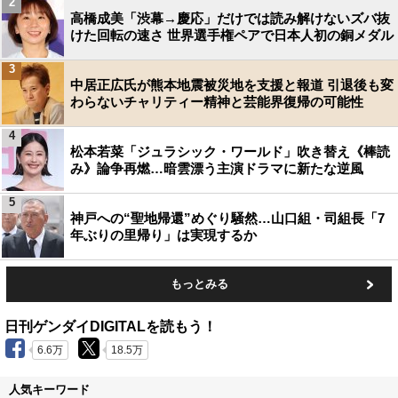
2
高橋成美「渋幕→慶応」だけでは読み解けないズバ抜
けた回転の速さ 世界選手権ペアで日本人初の銅メダル
3
中居正広氏が熊本地震被災地を支援と報道 引退後も変
わらないチャリティー精神と芸能界復帰の可能性
4
松本若菜「ジュラシック・ワールド」吹き替え《棒読
み》論争再燃…暗雲漂う主演ドラマに新たな逆風
5
神戸への“聖地帰還”めぐり騒然…山口組・司組長「7
年ぶりの里帰り」は実現するか
もっとみる
日刊ゲンダイDIGITALを読もう！
6.6万
18.5万
人気キーワード