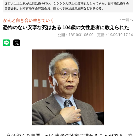
２万人以上に抗がん剤治療を行い、２０００人以上の最期をみとってきた。日本癌治療学会
名誉会員、日本胃癌学会特別会員、癌と化学療法編集顧問などを務める。
> 一覧へ
がんと向き合い生きていく
恐怖のない安寧な死はある 104歳の女性患者に教えられた
公開：
18/10/31 06:00
更新：
19/09/19 17:14
私は約４０年間、がん患者の診療に携わることができ、幸