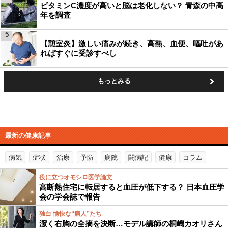
ビタミンC濃度が高いと脳は老化しない？ 青森の中高
年を調査
5
【憩室炎】激しい痛みが続き、高熱、血便、嘔吐があ
ればすぐに受診すべし
もっとみる
最新の健康記事
病気
症状
治療
予防
病院
闘病記
健康
コラム
役に立つオモシロ医学論文
高断熱住宅に転居すると血圧が低下する？ 日本血圧学
会の学会誌で報告
独白 愉快な“病人”たち
潔く右胸の全摘を決断…モデル講師の桐嶋カオリさん