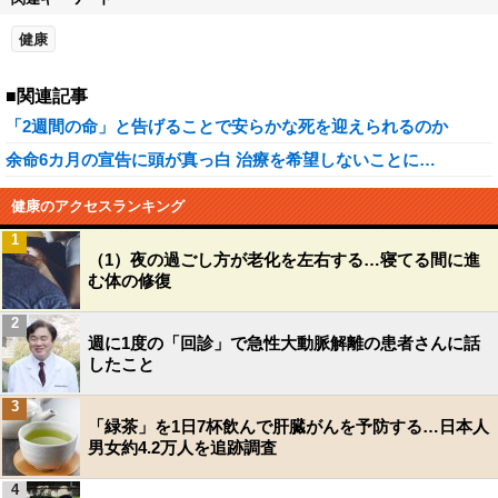
健康
■関連記事
「2週間の命」と告げることで安らかな死を迎えられるのか
余命6カ月の宣告に頭が真っ白 治療を希望しないことに…
健康のアクセスランキング
1
（1）夜の過ごし方が老化を左右する…寝てる間に進
む体の修復
2
週に1度の「回診」で急性大動脈解離の患者さんに話
したこと
3
「緑茶」を1日7杯飲んで肝臓がんを予防する…日本人
男女約4.2万人を追跡調査
4