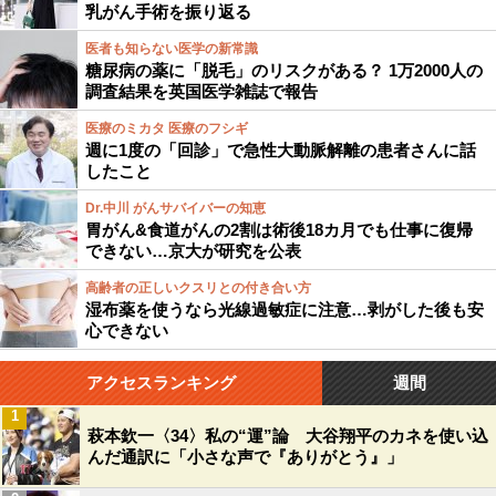
乳がん手術を振り返る
医者も知らない医学の新常識
糖尿病の薬に「脱毛」のリスクがある？ 1万2000人の
調査結果を英国医学雑誌で報告
医療のミカタ 医療のフシギ
週に1度の「回診」で急性大動脈解離の患者さんに話
したこと
Dr.中川 がんサバイバーの知恵
胃がん&食道がんの2割は術後18カ月でも仕事に復帰
できない…京大が研究を公表
高齢者の正しいクスリとの付き合い方
湿布薬を使うなら光線過敏症に注意…剥がした後も安
心できない
アクセスランキング
週間
1
萩本欽一〈34〉私の“運”論 大谷翔平のカネを使い込
んだ通訳に「小さな声で『ありがとう』」