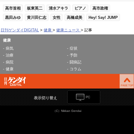
高市首相
板東英二
清水アキラ
ピアノ
高市政権
黒田みゆ
黄川田仁志
女性
高橋成美
Hey! Say! JUMP
日刊ゲンダイDIGITAL
健康
健康ニュース
記事
健康
病気
症状
治療
予防
病院
闘病記
健康
コラム
表示切り替え
（C）Nikkan Gendai