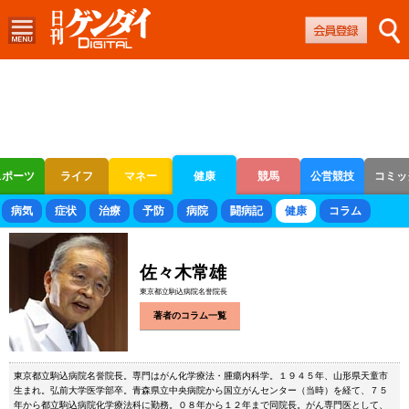
スポーツ
ライフ
マネー
健康
競馬
公営競技
コミッ
ボートレース
競輪
オートレース
病気
症状
治療
予防
病院
闘病記
健康
コラム
佐々木常雄
東京都立駒込病院名誉院長
著者のコラム一覧
東京都立駒込病院名誉院長。専門はがん化学療法・腫瘍内科学。１９４５年、山形県天童市
生まれ。弘前大学医学部卒。青森県立中央病院から国立がんセンター（当時）を経て、７５
年から都立駒込病院化学療法科に勤務。０８年から１２年まで同院長。がん専門医として、