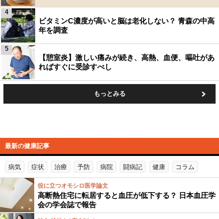
4
ビタミンC濃度が高いと脳は老化しない？ 青森の中高
年を調査
5
【憩室炎】激しい痛みが続き、高熱、血便、嘔吐があ
ればすぐに受診すべし
もっとみる
最新の健康記事
病気
症状
治療
予防
病院
闘病記
健康
コラム
役に立つオモシロ医学論文
高断熱住宅に転居すると血圧が低下する？ 日本血圧学
会の学会誌で報告