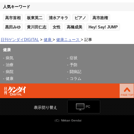
人気キーワード
高市首相
板東英二
清水アキラ
ピアノ
高市政権
黒田みゆ
黄川田仁志
女性
高橋成美
Hey! Say! JUMP
日刊ゲンダイDIGITAL
健康
健康ニュース
記事
健康
病気
症状
治療
予防
病院
闘病記
健康
コラム
表示切り替え
（C）Nikkan Gendai