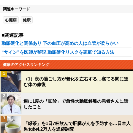
関連キーワード
心臓病
健康
■関連記事
動脈硬化と関係あり 下の血圧が高めの人は血管が柔らかい
“サイン”を医師が解説 動脈硬化リスクを家庭で知る方法
健康のアクセスランキング
1
（1）夜の過ごし方が老化を左右する…寝てる間に進
む体の修復
2
週に1度の「回診」で急性大動脈解離の患者さんに話
したこと
3
「緑茶」を1日7杯飲んで肝臓がんを予防する…日本人
男女約4.2万人を追跡調査