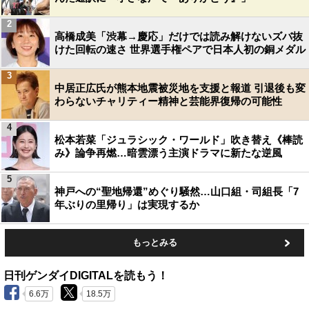
2
高橋成美「渋幕→慶応」だけでは読み解けないズバ抜
けた回転の速さ 世界選手権ペアで日本人初の銅メダル
3
中居正広氏が熊本地震被災地を支援と報道 引退後も変
わらないチャリティー精神と芸能界復帰の可能性
4
松本若菜「ジュラシック・ワールド」吹き替え《棒読
み》論争再燃…暗雲漂う主演ドラマに新たな逆風
5
神戸への“聖地帰還”めぐり騒然…山口組・司組長「7
年ぶりの里帰り」は実現するか
もっとみる
日刊ゲンダイDIGITALを読もう！
6.6万
18.5万