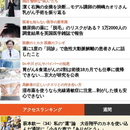
独白 愉快な“病人”たち
潔く右胸の全摘を決断…モデル講師の桐嶋カオリさん
乳がん手術を振り返る
医者も知らない医学の新常識
糖尿病の薬に「脱毛」のリスクがある？ 1万2000人の
調査結果を英国医学雑誌で報告
医療のミカタ 医療のフシギ
週に1度の「回診」で急性大動脈解離の患者さんに話
したこと
Dr.中川 がんサバイバーの知恵
胃がん&食道がんの2割は術後18カ月でも仕事に復帰
できない…京大が研究を公表
高齢者の正しいクスリとの付き合い方
湿布薬を使うなら光線過敏症に注意…剥がした後も安
心できない
アクセスランキング
週間
1
萩本欽一〈34〉私の“運”論 大谷翔平のカネを使い込
んだ通訳に「小さな声で『ありがとう』」