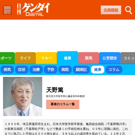
スポーツ
ライフ
マネー
健康
競馬
公営競技
コミッ
ボートレース
競輪
オートレース
病気
症状
治療
予防
病院
闘病記
健康
コラム
天野篤
順天堂大学医学部心臓血管外科教授
著者のコラム一覧
１９５５年、埼玉県蓮田市生まれ。日本大学医学部卒業後、亀田総合病院（千葉県鴨川市）
や新東京病院（千葉県松戸市）などで数多くの手術症例を重ね、０２年に現職に就任。これ
までに執刀した手術は６５００例を超え、９８％以上の成功率を収めている。１２年２月、