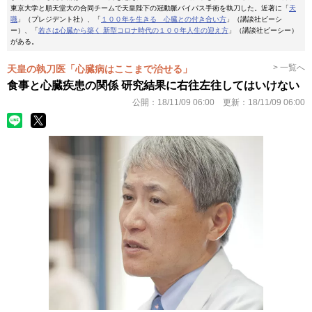
東京大学と順天堂大の合同チームで天皇陛下の冠動脈バイパス手術を執刀した。近著に「
天
職
」（プレジデント社）、「
１００年を生きる 心臓との付き合い方
」（講談社ビーシ
ー）、「
若さは心臓から築く 新型コロナ時代の１００年人生の迎え方
」（講談社ビーシー）
がある。
> 一覧へ
天皇の執刀医「心臓病はここまで治せる」
食事と心臓疾患の関係 研究結果に右往左往してはいけない
公開：
18/11/09 06:00
更新：
18/11/09 06:00