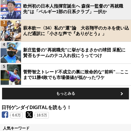
2
欧州初の日本人指揮官誕生へ 森保一監督の“再就職
先”は「ベルギー1部の日系クラブ」一択か
3
萩本欽一〈34〉私の“運”論 大谷翔平のカネを使い込
んだ通訳に「小さな声で『ありがとう』」
4
新庄監督の“再就職先”に挙がるまさかの球団 采配に
賛否もチームのテコ入れ役にうってつけ
5
菅野智之トレード不成立の裏に致命的な“前科”…ここ
まで11勝4敗でも市場価値が低かったワケ
もっとみる
日刊ゲンダイDIGITALを読もう！
6.6万
18.5万
人気キーワード