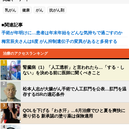
乳がん
健康
がん
抗がん剤
■関連記事
手術が年明けに…患者は年末年始をどんな気持ちで過ごすのか
梅宮辰夫さんは6度 がん抑制遺伝子の変異があると多発する
治療のアクセスランキング
1
腎臓病（1）「人工透析」と言われたら…「する・し
ない」を決める前に医師に聞くべきこと
2
松本人志が大腸がん手術で人工肛門を公表…肛門を温
存するISRの適応条件
3
QOLを下げる「わき汗」…6月治療でひと夏を爽快に
乗り切る 新承認の塗り薬は保険適用
4