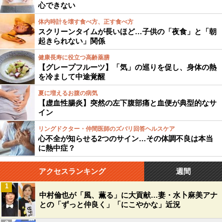
心できない
体内時計を壊す食べ方、正す食べ方
スクリーンタイムが長いほど…子供の「夜食」と「朝
起きられない」関係
健康長寿に役立つ高齢薬膳
【グレープフルーツ】「気」の巡りを促し、身体の熱
を冷まして中途覚醒
夏に増えるお腹の病気
【虚血性腸炎】突然の左下腹部痛と血便が典型的なサ
イン
リングドクター・仲間医師のズバリ回答ヘルスケア
心不全が知らせる2つのサイン…その体調不良は本当
に熱中症？
アクセスランキング
週間
1
中村倫也が「風、薫る」に大貢献…妻・水卜麻美アナ
との「ずっと仲良く」「にこやかな」近況