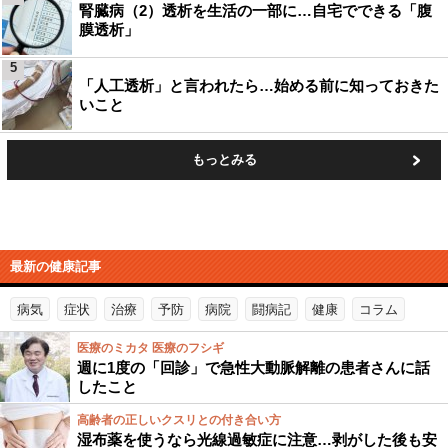
腎臓病（2）透析を生活の一部に…自宅でできる「腹
膜透析」
5
「人工透析」と言われたら…始める前に知っておきた
いこと
もっとみる
最新の健康記事
病気
症状
治療
予防
病院
闘病記
健康
コラム
医療のミカタ 医療のフシギ
週に1度の「回診」で急性大動脈解離の患者さんに話
したこと
高齢者の正しいクスリとの付き合い方
湿布薬を使うなら光線過敏症に注意…剥がした後も安