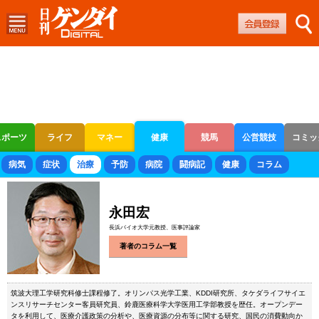
スポーツ
ライフ
マネー
健康
競馬
公営競技
コミッ
ボートレース
競輪
オートレース
病気
症状
治療
予防
病院
闘病記
健康
コラム
永田宏
長浜バイオ大学元教授、医事評論家
著者のコラム一覧
筑波大理工学研究科修士課程修了。オリンパス光学工業、KDDI研究所、タケダライフサイエ
ンスリサーチセンター客員研究員、鈴鹿医療科学大学医用工学部教授を歴任。オープンデー
タを利用して、医療介護政策の分析や、医療資源の分布等に関する研究、国民の消費動向か