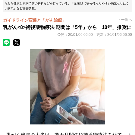
らみた健康と疾病予防の解析などを行っている。「血液型 で分かるなりやすい病気なりにく
い病気」など著書多数。
> 一覧へ
ガイドライン変遷と「がん治療」
乳がん<8>術後薬物療法 期間は「5年」から「10年」推奨に
公開：
20/01/06 06:00
更新：
20/01/06 06:00
乳がん患者の大半は、数カ月間の術前薬物療法を経て、よ