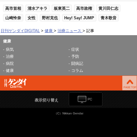
高市首相
清水アキラ
板東英二
高市政権
黄川田仁志
山崎怜奈
女性
野村克也
Hey! Say! JUMP
青木歌音
日刊ゲンダイDIGITAL
健康
治療ニュース
記事
健康
病気
症状
治療
予防
病院
闘病記
健康
コラム
表示切り替え
（C）Nikkan Gendai