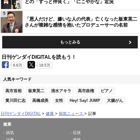
との「ずっと仲良く」「にこやかな」近況
5
「恩人だけど、嫌いな人の代表」亡くなった板東英二
さんが複雑な感情を抱いたプロデューサーの名前
もっとみる
日刊ゲンダイDIGITALを読もう！
6.6万
18.5万
人気キーワード
高市首相
板東英二
清水アキラ
高市政権
ピアノ
黄川田仁志
高橋成美
女性
Hey! Say! JUMP
大腸がん
日刊ゲンダイDIGITAL
健康
病気ニュース
記事
健康
病気
症状
治療
予防