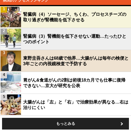
病気のアクセスランキング
1
腎臓病（4）ソーセージ、ちくわ、プロセスチーズの
取り過ぎが腎機能を低下させる
2
腎臓病（3）腎機能を低下させない運動…たったひと
つのポイント
3
東野圭吾さんは68歳で他界…大腸がんは毎年の検便と
3年ごとの内視鏡検査で予防する
4
胃がん&食道がんの2割は術後18カ月でも仕事に復帰
できない…京大が研究を公表
5
大腸がんは「左」と「右」で治療効果が異なる…右は
治りにくい
もっとみる