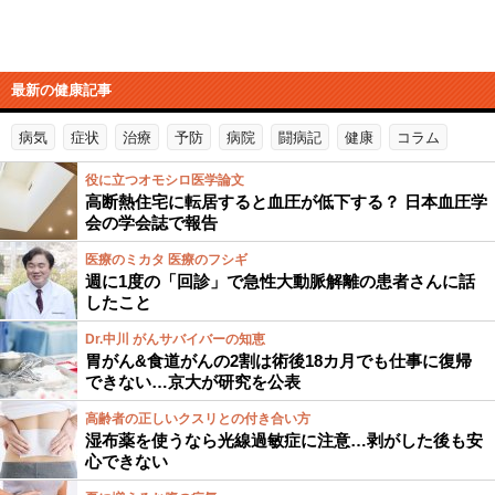
最新の健康記事
病気
症状
治療
予防
病院
闘病記
健康
コラム
役に立つオモシロ医学論文
高断熱住宅に転居すると血圧が低下する？ 日本血圧学
会の学会誌で報告
医療のミカタ 医療のフシギ
週に1度の「回診」で急性大動脈解離の患者さんに話
したこと
Dr.中川 がんサバイバーの知恵
胃がん&食道がんの2割は術後18カ月でも仕事に復帰
できない…京大が研究を公表
高齢者の正しいクスリとの付き合い方
湿布薬を使うなら光線過敏症に注意…剥がした後も安
心できない