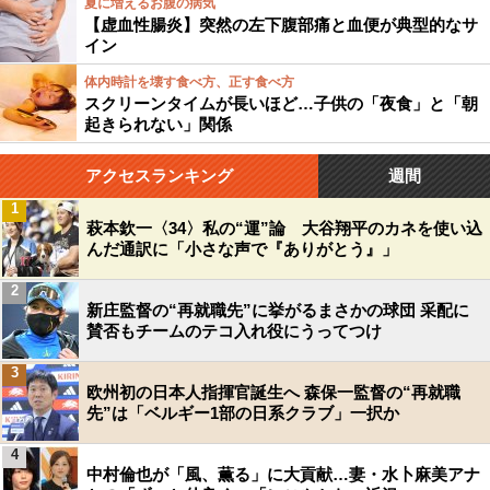
夏に増えるお腹の病気
【虚血性腸炎】突然の左下腹部痛と血便が典型的なサ
イン
体内時計を壊す食べ方、正す食べ方
スクリーンタイムが長いほど…子供の「夜食」と「朝
起きられない」関係
アクセスランキング
週間
1
萩本欽一〈34〉私の“運”論 大谷翔平のカネを使い込
んだ通訳に「小さな声で『ありがとう』」
2
新庄監督の“再就職先”に挙がるまさかの球団 采配に
賛否もチームのテコ入れ役にうってつけ
3
欧州初の日本人指揮官誕生へ 森保一監督の“再就職
先”は「ベルギー1部の日系クラブ」一択か
4
中村倫也が「風、薫る」に大貢献…妻・水卜麻美アナ