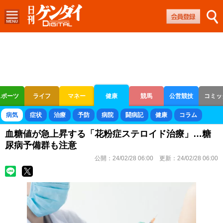
スポーツ
ライフ
マネー
健康
競馬
公営競技
コミッ
ボートレース
競輪
オートレース
病気
症状
治療
予防
病院
闘病記
健康
コラム
血糖値が急上昇する「花粉症ステロイド治療」…糖
尿病予備群も注意
公開：
24/02/28 06:00
更新：
24/02/28 06:00