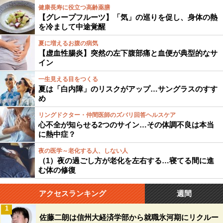
健康長寿に役立つ高齢薬膳
【グレープフルーツ】「気」の巡りを促し、身体の熱
を冷まして中途覚醒
夏に増えるお腹の病気
【虚血性腸炎】突然の左下腹部痛と血便が典型的なサ
イン
一生見える目をつくる
夏は「白内障」のリスクがアップ…サングラスのすす
め
リングドクター・仲間医師のズバリ回答ヘルスケア
心不全が知らせる2つのサイン…その体調不良は本当
に熱中症？
夜の医学～老化する人、しない人
（1）夜の過ごし方が老化を左右する…寝てる間に進
む体の修復
アクセスランキング
週間
1
佐藤二朗は信州大経済学部から就職氷河期にリクルー