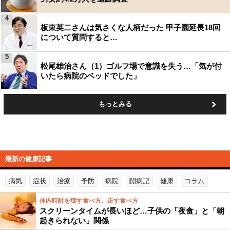
4
板東英二さんは気さくな人柄だった 甲子園延長18回
について質問すると…
5
松尾雄治さん（1）ゴルフ場で意識を失う…「気が付
いたら病院のベッドでした」
もっとみる
最新の健康記事
病気
症状
治療
予防
病院
闘病記
健康
コラム
体内時計を壊す食べ方、正す食べ方
スクリーンタイムが長いほど…子供の「夜食」と「朝
起きられない」関係