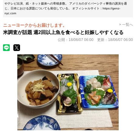
やテレビ出演、紙・ネット媒体への寄稿多数。 アメリカのダイバーシティ事情の講演を通
じ、日本における課題についても発信している。 オフィシャルサイト：https://genz-
nyc.com
> 一覧へ
ニューヨークからお届けします。
米調査が話題 週2回以上魚を食べると妊娠しやすくなる
公開：
18/06/07 06:00
更新：
18/06/07 06:00