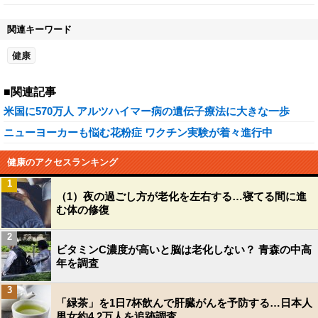
関連キーワード
健康
■関連記事
米国に570万人 アルツハイマー病の遺伝子療法に大きな一歩
ニューヨーカーも悩む花粉症 ワクチン実験が着々進行中
健康のアクセスランキング
1
（1）夜の過ごし方が老化を左右する…寝てる間に進
む体の修復
2
ビタミンC濃度が高いと脳は老化しない？ 青森の中高
年を調査
3
「緑茶」を1日7杯飲んで肝臓がんを予防する…日本人
男女約4.2万人を追跡調査