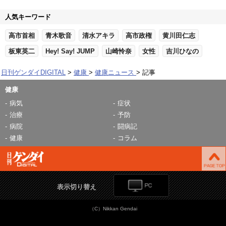
人気キーワード
高市首相
青木歌音
清水アキラ
高市政権
黄川田仁志
板東英二
Hey! Say! JUMP
山崎怜奈
女性
吉川ひなの
日刊ゲンダイDIGITAL
健康
健康ニュース
記事
健康
病気
症状
治療
予防
病院
闘病記
健康
コラム
表示切り替え
（C）Nikkan Gendai