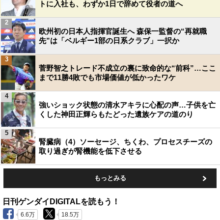
トに入社も、わずか1日で辞めて役者の道へ
2
欧州初の日本人指揮官誕生へ 森保一監督の“再就職
先”は「ベルギー1部の日系クラブ」一択か
3
菅野智之トレード不成立の裏に致命的な“前科”…ここ
まで11勝4敗でも市場価値が低かったワケ
4
強いショック状態の清水アキラに心配の声…子供を亡
くした神田正輝らもたどった遺族ケアの道のり
5
腎臓病（4）ソーセージ、ちくわ、プロセスチーズの
取り過ぎが腎機能を低下させる
もっとみる
日刊ゲンダイDIGITALを読もう！
6.6万
18.5万