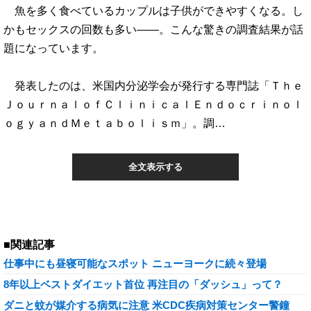
魚を多く食べているカップルは子供ができやすくなる。し
かもセックスの回数も多い――。こんな驚きの調査結果が話
題になっています。
発表したのは、米国内分泌学会が発行する専門誌「Ｔｈｅ
ＪｏｕｒｎａｌｏｆＣｌｉｎｉｃａｌＥｎｄｏｃｒｉｎｏｌ
ｏｇｙａｎｄＭｅｔａｂｏｌｉｓｍ」。調…
全文表示する
■関連記事
仕事中にも昼寝可能なスポット ニューヨークに続々登場
8年以上ベストダイエット首位 再注目の「ダッシュ」って？
ダニと蚊が媒介する病気に注意 米CDC疾病対策センター警鐘