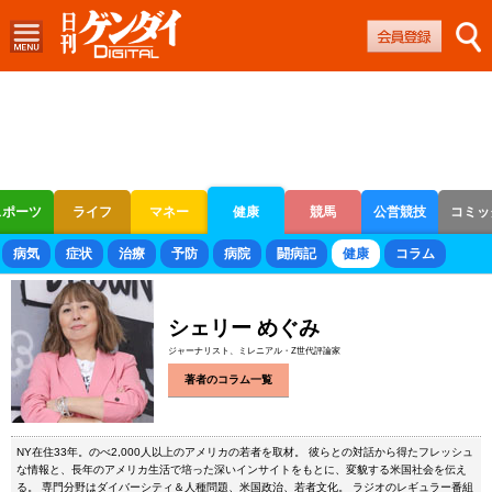
スポーツ
ライフ
マネー
健康
競馬
公営競技
コミッ
ボートレース
競輪
オートレース
病気
症状
治療
予防
病院
闘病記
健康
コラム
シェリー めぐみ
ジャーナリスト、ミレニアル・Z世代評論家
著者のコラム一覧
NY在住33年。のべ2,000人以上のアメリカの若者を取材。 彼らとの対話から得たフレッシュ
な情報と、長年のアメリカ生活で培った深いインサイトをもとに、変貌する米国社会を伝え
る。 専門分野はダイバーシティ＆人種問題、米国政治、若者文化。 ラジオのレギュラー番組