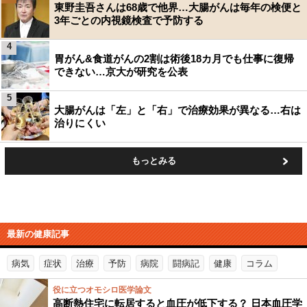
東野圭吾さんは68歳で他界…大腸がんは毎年の検便と
3年ごとの内視鏡検査で予防する
4
胃がん&食道がんの2割は術後18カ月でも仕事に復帰
できない…京大が研究を公表
5
大腸がんは「左」と「右」で治療効果が異なる…右は
治りにくい
もっとみる
最新の健康記事
病気
症状
治療
予防
病院
闘病記
健康
コラム
役に立つオモシロ医学論文
高断熱住宅に転居すると血圧が低下する？ 日本血圧学