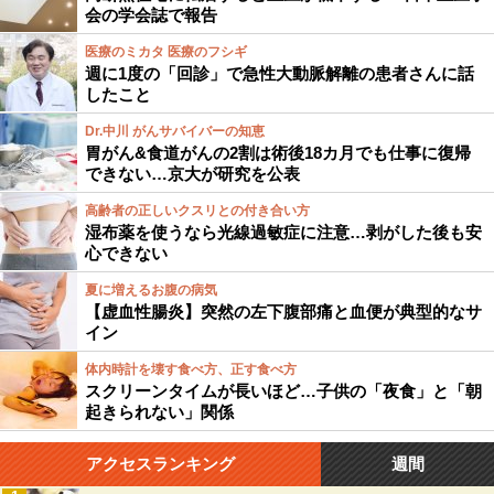
会の学会誌で報告
医療のミカタ 医療のフシギ
週に1度の「回診」で急性大動脈解離の患者さんに話
したこと
Dr.中川 がんサバイバーの知恵
胃がん&食道がんの2割は術後18カ月でも仕事に復帰
できない…京大が研究を公表
高齢者の正しいクスリとの付き合い方
湿布薬を使うなら光線過敏症に注意…剥がした後も安
心できない
夏に増えるお腹の病気
【虚血性腸炎】突然の左下腹部痛と血便が典型的なサ
イン
体内時計を壊す食べ方、正す食べ方
スクリーンタイムが長いほど…子供の「夜食」と「朝
起きられない」関係
アクセスランキング
週間