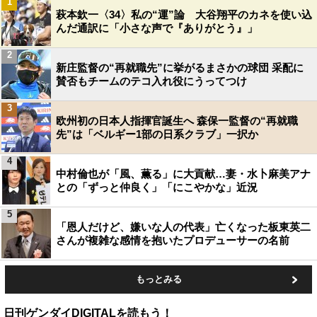
1
萩本欽一〈34〉私の“運”論 大谷翔平のカネを使い込
んだ通訳に「小さな声で『ありがとう』」
2
新庄監督の“再就職先”に挙がるまさかの球団 采配に
賛否もチームのテコ入れ役にうってつけ
3
欧州初の日本人指揮官誕生へ 森保一監督の“再就職
先”は「ベルギー1部の日系クラブ」一択か
4
中村倫也が「風、薫る」に大貢献…妻・水卜麻美アナ
との「ずっと仲良く」「にこやかな」近況
5
「恩人だけど、嫌いな人の代表」亡くなった板東英二
さんが複雑な感情を抱いたプロデューサーの名前
もっとみる
日刊ゲンダイDIGITALを読もう！