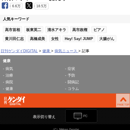
6.6万
18.5万
人気キーワード
高市首相
板東英二
清水アキラ
高市政権
ピアノ
黄川田仁志
高橋成美
女性
Hey! Say! JUMP
大腸がん
日刊ゲンダイDIGITAL
健康
病気ニュース
記事
健康
病気
症状
治療
予防
病院
闘病記
健康
コラム
表示切り替え
（C）Nikkan Gendai