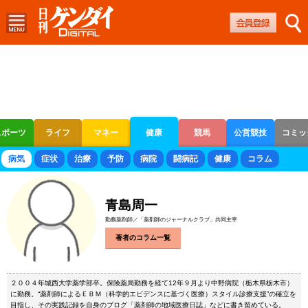
スポーツ
ライフ
マネー
健康
競馬
公営競技
コミッ
ボートレース
競輪
オートレース
病気
症状
治療
予防
病院
闘病記
健康
コラム
青島周一
勤務薬剤師／「薬剤師のジャーナルクラブ」共同主宰
著者のコラム一覧
２００４年城西大学薬学部卒。保険薬局勤務を経て12年９月より中野病院（栃木県栃木市）
に勤務。“薬剤師によるＥＢＭ（科学的エビデンスに基づく医療）スタイル診療支援”の確立を
目指し、その実践記録を自身のブログ「薬剤師の地域医療日誌」などに書き留めている。