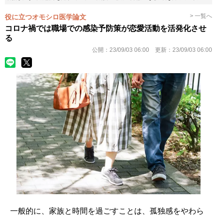
> 一覧へ
役に立つオモシロ医学論文
コロナ禍では職場での感染予防策が恋愛活動を活発化させ
る
公開：
23/09/03 06:00
更新：
23/09/03 06:00
一般的に、家族と時間を過ごすことは、孤独感をやわら