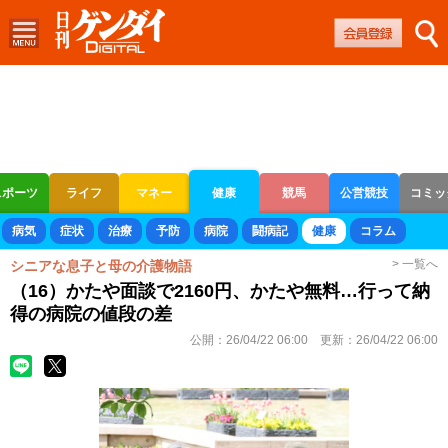
スポーツ
ライフ
マネー
健康
競馬
公営競技
コミッ
ボートレース
競輪
オートレース
病気
症状
治療
予防
病院
闘病記
健康
コラム
> 一覧へ
シニアな息子と母の介護物語
（16）かたや面談で2160円、かたや無料…行って納
得の病院の値段の差
公開：
26/04/22 06:00
更新：
26/04/22 06:00