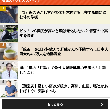
健康のアクセスランキング
1
（1）夜の過ごし方が老化を左右する…寝てる間に進
む体の修復
2
ビタミンC濃度が高いと脳は老化しない？ 青森の中高
年を調査
3
「緑茶」を1日7杯飲んで肝臓がんを予防する…日本人
男女約4.2万人を追跡調査
4
週に1度の「回診」で急性大動脈解離の患者さんに話
したこと
5
【憩室炎】激しい痛みが続き、高熱、血便、嘔吐があ
ればすぐに受診すべし
もっとみる