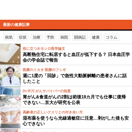
最新の健康記事
病気
症状
治療
予防
病院
闘病記
健康
コラム
役に立つオモシロ医学論文
高断熱住宅に転居すると血圧が低下する？ 日本血圧学
会の学会誌で報告
医療のミカタ 医療のフシギ
週に1度の「回診」で急性大動脈解離の患者さんに話
したこと
Dr.中川 がんサバイバーの知恵
胃がん&食道がんの2割は術後18カ月でも仕事に復帰
できない…京大が研究を公表
高齢者の正しいクスリとの付き合い方
湿布薬を使うなら光線過敏症に注意…剥がした後も安
心できない