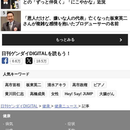
との「ずっと仲良く」「にこやかな」近況
5
「恩人だけど、嫌いな人の代表」亡くなった板東英二
さんが複雑な感情を抱いたプロデューサーの名前
もっとみる
日刊ゲンダイDIGITALを読もう！
6.6万
18.5万
人気キーワード
高市首相
板東英二
清水アキラ
高市政権
ピアノ
黄川田仁志
高橋成美
女性
Hey! Say! JUMP
大腸がん
日刊ゲンダイDIGITAL
健康
健康ニュース
記事
健康
病気
症状