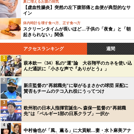
夏に増えるお腹の病気
【虚血性腸炎】突然の左下腹部痛と血便が典型的なサ
イン
体内時計を壊す食べ方、正す食べ方
スクリーンタイムが長いほど…子供の「夜食」と「朝
起きられない」関係
アクセスランキング
週間
1
萩本欽一〈34〉私の“運”論 大谷翔平のカネを使い込
んだ通訳に「小さな声で『ありがとう』」
2
新庄監督の“再就職先”に挙がるまさかの球団 采配に
賛否もチームのテコ入れ役にうってつけ
3
欧州初の日本人指揮官誕生へ 森保一監督の“再就職
先”は「ベルギー1部の日系クラブ」一択か
4
中村倫也が「風、薫る」に大貢献…妻・水卜麻美アナ