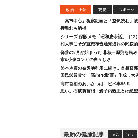
政治・社会
芸能
スポーツ
「高市中心」視察動画と「空気読む」被
持離れも納得
シリーズ 保阪メモ「昭和史余話」（12
相人事こそが宣戦布告通知遅れの間接的
偽善の8月が始まった 非核三原則を踏
市&小泉コンビの白々しさ
熊本地震の被災地利用に続き…首相官邸
国民栄誉賞で「高市PR動画」作成し大
高市首相のあいさつはコピペ率85％…
思い」石破前首相・愛子内親王とは絶望
最新の健康記事
病気
症状