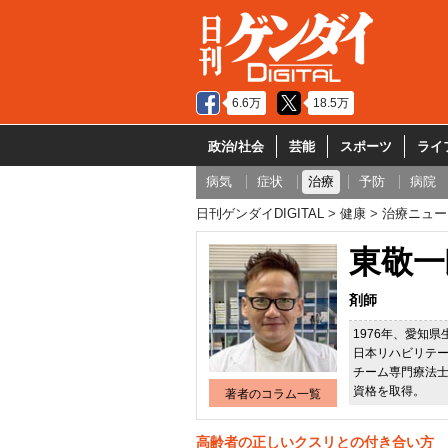
6.6万
18.5万
政治/社会
芸能
スポーツ
ライ
病気
症状
治療
予防
病院
日刊ゲンダイDIGITAL
健康
治療ニュー
東敬一
剤師
1976年、愛知
日本リハビリテ
チーム専門療法
資格を取得。
著者のコラム一覧
高齢者の正しいクスリとの付き合い方