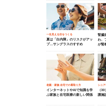
一生見える目をつくる
腎臓
夏は「白内障」のリスクがアッ
わ、
プ…サングラスのすすめ
が腎
老親・家族 在宅での看取り方
シニア
インターネットやAIで知識を学
（3
ぶ家族と在宅医療の新しい関係
護施