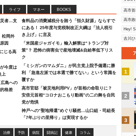
ライフ
マネー
BOOKS
高市首
高市政
災者…支
食料品の消費減税分を賄う「恒久財源」ならすで
にある！ 25年度与党税制改正大綱は「法人税引
Hey! 
き上げ」に言及
）松岡外
吉川ひ
原因
「米国産ジャガイモ」輸入解禁は“トランプ対
策”？ 恐怖の病害虫で産地壊滅&自給率低下リス
みにじる高
ク
「ミシガンのマムダニ」が民主党上院予備選に勝
が今度は
1
利 「急進左派では本選で勝てない」という常識を
炎上
覆すか
「広島への
高市官邸「被災地利用PV」が首相の命取りに？
的格差
安倍元首相“コロナおこもり動画”の二の舞を自民
2
党が危惧
神戸への“聖地帰還”めぐり騒然…山口組・司組長
「7年ぶりの里帰り」は実現するか
3
治療
予防
病院
闘病記
健康
コラム