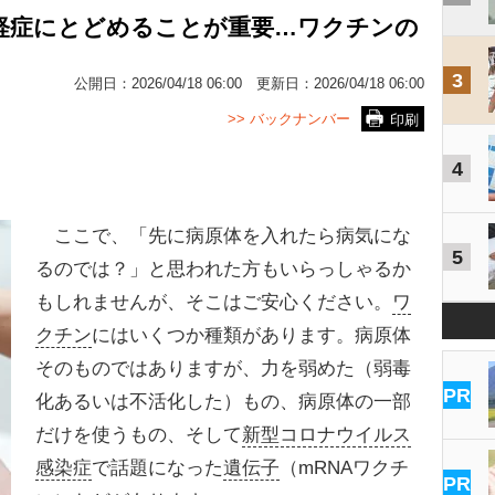
軽症にとどめることが重要…ワクチンの
3
公開日：
2026/04/18 06:00
更新日：
2026/04/18 06:00
>> バックナンバー
印刷
4
ここで、「先に病原体を入れたら病気にな
5
るのでは？」と思われた方もいらっしゃるか
もしれませんが、そこはご安心ください。
ワ
クチン
にはいくつか種類があります。病原体
そのものではありますが、力を弱めた（弱毒
PR
化あるいは不活化した）もの、病原体の一部
だけを使うもの、そして
新型コロナウイルス
感染症
で話題になった
遺伝子
（mRNAワクチ
PR