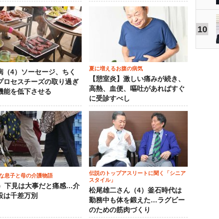
10
夏に増えるお腹の病気
病（4）ソーセージ、ちく
【憩室炎】激しい痛みが続き、
プロセスチーズの取り過ぎ
高熱、血便、嘔吐があればすぐ
機能を低下させる
に受診すべし
伝説のトップアスリートに聞く「シニア
な息子と母の介護物語
スタイル」
0）下見は大事だと痛感…介
松尾雄二さん（4）釜石時代は
設は千差万別
勤務中も体を鍛えた…ラグビー
のための筋肉づくり