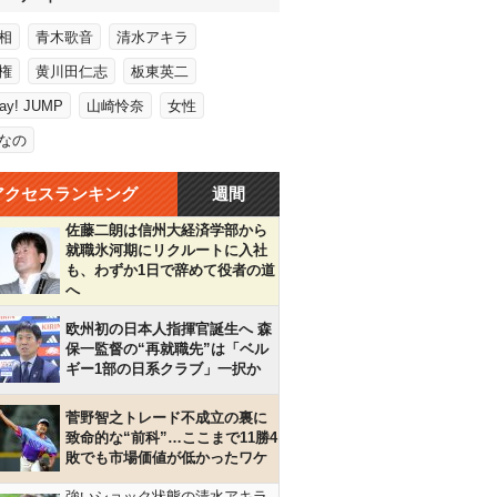
相
青木歌音
清水アキラ
権
黄川田仁志
板東英二
Say! JUMP
山崎怜奈
女性
なの
アクセスランキング
週間
佐藤二朗は信州大経済学部から
就職氷河期にリクルートに入社
も、わずか1日で辞めて役者の道
へ
欧州初の日本人指揮官誕生へ 森
保一監督の“再就職先”は「ベル
ギー1部の日系クラブ」一択か
菅野智之トレード不成立の裏に
致命的な“前科”…ここまで11勝4
敗でも市場価値が低かったワケ
強いショック状態の清水アキラ