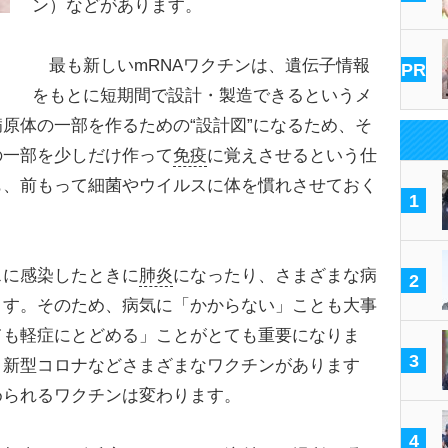
ン）などがあります。
最も新しいmRNAワクチンは、遺伝子情報
PR
をもとに短期間で設計・製造できるというメ
原体の一部を作るための“設計図”になるため、そ
の一部を少しだけ作って
免疫
に覚えさせるという仕
も、前もって細菌やウイルスに体を慣れさせておく
1
。
に感染したときに
肺炎
になったり、さまざまな病
2
ます。そのため、病気に「かからない」ことも大事
ても軽症にとどめる」ことがとても重要になりま
3
、新型コロナなどさまざまなワクチンがあります
められるワクチンは変わります。
4