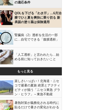
の適応条件
QOLを下げる「わき汗」…6月治
療でひと夏を爽快に乗り切る 新
承認の塗り薬は保険適用
腎臓病（2）透析を生活の一部
に…自宅でできる「腹膜透析」
「人工透析」と言われたら…始
める前に知っておきたいこと
もっと見る
楽しさいっぱい！北海道・ニセ
コで避暑の夏旅 絶景とアクティ
ビティが揃う「ニセコ東急 グラ
ン・ヒラフ」～東急不動産
暑熱対策が義務化される時代に
貼るだけで暑さの変化がわかる