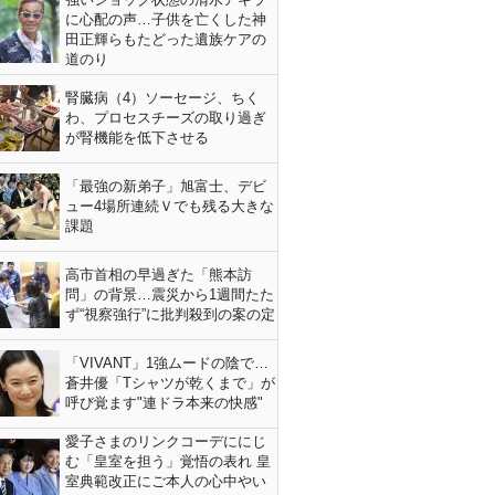
に心配の声…子供を亡くした神
田正輝らもたどった遺族ケアの
道のり
腎臓病（4）ソーセージ、ちく
わ、プロセスチーズの取り過ぎ
が腎機能を低下させる
「最強の新弟子」旭富士、デビ
ュー4場所連続Ｖでも残る大きな
課題
高市首相の早過ぎた「熊本訪
問」の背景…震災から1週間たた
ず“視察強行”に批判殺到の案の定
「VIVANT」1強ムードの陰で…
蒼井優「Tシャツが乾くまで」が
呼び覚ます"連ドラ本来の快感"
愛子さまのリンクコーデににじ
む「皇室を担う」覚悟の表れ 皇
室典範改正にご本人の心中やい