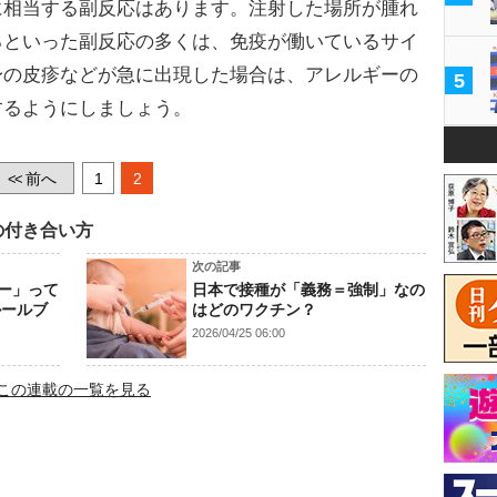
相当する副反応はあります。注射した場所が腫れ
るといった副反応の多くは、免疫が働いているサイ
身の皮疹などが急に出現した場合は、アレルギーの
5
するようにしましょう。
前へ
1
2
<<
の付き合い方
次の記事
ー」って
日本で接種が「義務＝強制」なの
ルールブ
はどのワクチン？
2026/04/25 06:00
この連載の一覧を見る