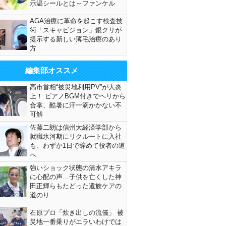
示温シールとは～ファンケル
AGA治療に革命を起こす検査技
術「スキャビジョン」銀クリが
提示する新しい薄毛治療のあり
方
編集部オススメ
高市首相“被災地利用PV”が大炎
上！ ピアノBGM付きでヘリから
合掌、酷暑に汗一滴かかない不
可解
佐藤二朗は信州大経済学部から
就職氷河期にリクルートに入社
も、わずか1日で辞めて役者の道
へ
強いショック状態の清水アキラ
に心配の声…子供を亡くした神
田正輝らもたどった遺族ケアの
道のり
石原プロ「炊き出しの流儀」 被
災地一番乗りがエラいわけでは