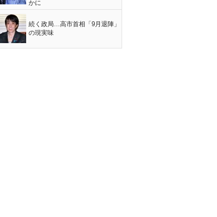
かに
続く政局…高市首相「9月退陣」
の現実味