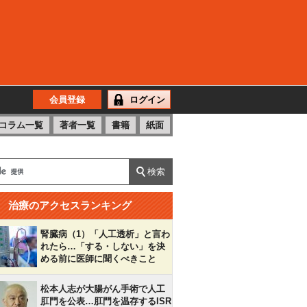
会員登録
ログイン
コラム一覧
著者一覧
書籍
紙面
治療のアクセスランキング
腎臓病（1）「人工透析」と言わ
れたら…「する・しない」を決
める前に医師に聞くべきこと
松本人志が大腸がん手術で人工
肛門を公表…肛門を温存するISR