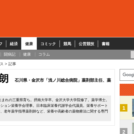
フ
経済
健康
コミック
競馬
公営競技
書籍
闘病記
健康
コラム
ス
記事
朗
石川県・金沢市「浅ノ川総合病院」薬剤部主任、薬
県生まれの三重県育ち。摂南大学卒。金沢大学大学院修了。薬学博士。
ーション栄養学会理事。日本臨床栄養代謝学会代議員。栄養サポート
1
士、老年薬学指導薬剤師など、栄養や高齢者の薬物療法に関する専門
2