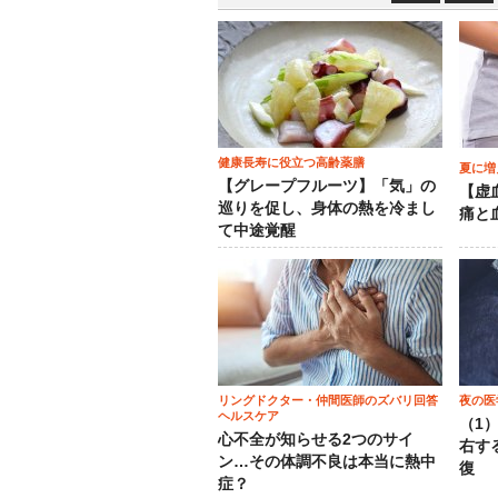
健康長寿に役立つ高齢薬膳
夏に増
【グレープフルーツ】「気」の
【虚
巡りを促し、身体の熱を冷まし
痛と
て中途覚醒
リングドクター・仲間医師のズバリ回答
夜の医
ヘルスケア
（1
心不全が知らせる2つのサイ
右す
ン…その体調不良は本当に熱中
復
症？