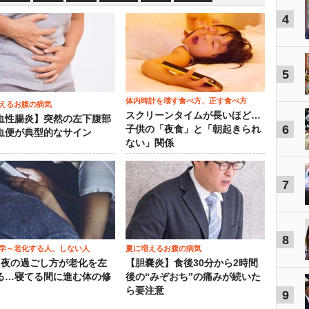
4
5
体内時計を壊す食べ方、正す食べ方
えるお腹の病気
スクリーンタイムが長いほど…
血性腸炎】突然の左下腹部
6
子供の「夜食」と「朝起きられ
血便が典型的なサイン
ない」関係
7
8
学～老化する人、しない人
夏に増えるお腹の病気
）夜の過ごし方が老化を左
【胆嚢炎】食後30分から2時間
る…寝てる間に進む体の修
後の“みぞおち”の痛みが続いた
ら要注意
9